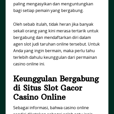
paling mengasyikan dan menguntungkan
bagi setiap pemain yang bergabung.
Oleh sebab itulah, tidak heran jika banyak
sekali orang yang kini merasa tertarik untuk
bergabung dan mendaftarkan diri dalam
agen slot judi taruhan online tersebut. Untuk
Anda yang ingin bermain, maka perlu tahu
terlebih dahulu keunggulan dari permainan
casino online ini.
Keunggulan Bergabung
di Situs Slot Gacor
Casino Online
Sebagai informasi, bahwa casino online