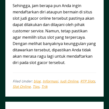
Sehingga, jam berapa pun Anda ingin
mendaftarkan diri ataupun bermain di situs
slot judi gacor online tersebut pastinya akan
dapat dilakukan dan dilayani oleh pihak
customer service. Namun, tetap pastikan
agar memilih situs slot yang terpercaya.
Dengan melihat banyaknya keunggulan yang
ditawarkan tersebut, dipastikan Anda tidak
akan merasa ragu lagi untuk mendaftarkan
diri pada
slot gacor
tersebut.
Filed Under:
blog
,
Informasi
,
Judi Online
,
RTP Slots
,
Slot Online
,
Tips
,
Trik
Primary