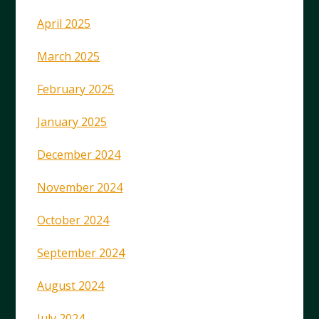
April 2025
March 2025
February 2025
January 2025
December 2024
November 2024
October 2024
September 2024
August 2024
July 2024