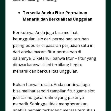
Tersedia Aneka Fitur Permainan
Menarik dan Berkualitas Unggulan
Berikutnya, Anda juga bisa melihat
keunggulan lain dari permainan taruhan
paling populer di pasaran perjudian satu ini
dari aneka macam fitur permainan di
dalamnya. Diketahui, bahwa fitur – fitur yang
ditawarkannya disini terbilang begitu
menarik dan berkualitas unggulan.
Bukan hanya itu saja, Anda nantinya juga
bisa melihat sendiri tampilan fitur game slot
judi casino gacor online yang pastinya
menarik. Sehingga tidak mengherankan,
apabila pemain terkadang merasa terpukau