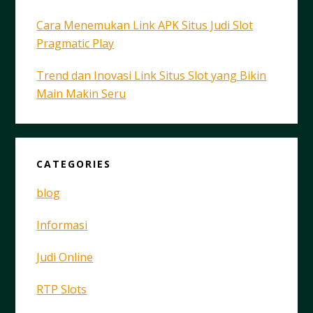
Cara Menemukan Link APK Situs Judi Slot
Pragmatic Play
Trend dan Inovasi Link Situs Slot yang Bikin
Main Makin Seru
CATEGORIES
blog
Informasi
Judi Online
RTP Slots