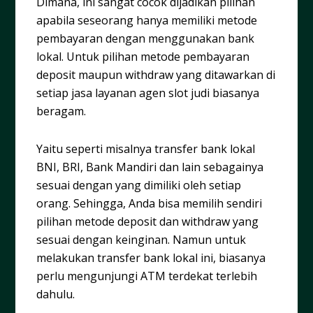
Dimana, ini sangat cocok dijadikan pilihan
apabila seseorang hanya memiliki metode
pembayaran dengan menggunakan bank
lokal.
Untuk pilihan metode pembayaran
deposit maupun withdraw yang ditawarkan di
setiap jasa layanan agen slot judi biasanya
beragam.
Yaitu seperti misalnya transfer bank lokal
BNI, BRI, Bank Mandiri dan lain sebagainya
sesuai dengan yang dimiliki oleh setiap
orang.
Sehingga, Anda bisa memilih sendiri
pilihan metode deposit dan withdraw yang
sesuai dengan keinginan. Namun untuk
melakukan transfer bank lokal ini, biasanya
perlu mengunjungi ATM terdekat terlebih
dahulu.