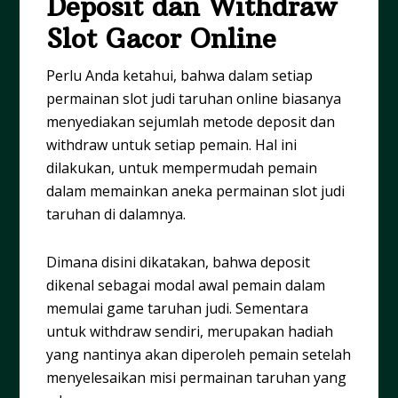
Deposit dan Withdraw
Slot Gacor Online
Perlu Anda ketahui, bahwa dalam setiap
permainan slot judi taruhan online biasanya
menyediakan sejumlah metode deposit dan
withdraw untuk setiap pemain. Hal ini
dilakukan, untuk mempermudah pemain
dalam memainkan aneka permainan slot judi
taruhan di dalamnya.
Dimana disini dikatakan, bahwa deposit
dikenal sebagai modal awal pemain dalam
memulai game taruhan judi. Sementara
untuk withdraw sendiri, merupakan hadiah
yang nantinya akan diperoleh pemain setelah
menyelesaikan misi permainan taruhan yang