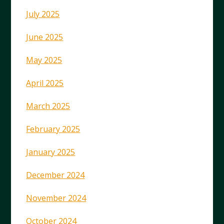
July 2025
June 2025
May 2025
April 2025
March 2025
February 2025
January 2025
December 2024
November 2024
October 2024