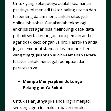
Untuk yang selanjutnya adalah keamanan
pastinya ini menjadi faktor paling utama dan
terpenting dalam menjalankan situs judi
online loh sobat. Gunakanlah teknologi
enkripsi ssl agar bisa melindungi data- data
pribadi serta keuangan para pemain anda
agar tidak kecolongan ya bro. Pasrtikan anda
juga memenuhi standart keamanan siber
yang tinggi, jalankan audit keamanan secara
teratur untuk mencegah penipuan dan
peretasan ya.
Mampu Menyiapkan Dukungan
Pelanggan Ya Sobat
Untuk selanjutnya jika anda ingin menjadi
seorang agen ini maka cobalah untuk