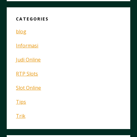
CATEGORIES
blog
Informasi
Judi Online
RTP Slots
Slot Online
Tips
Trik