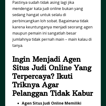
Pastinya sudah tidak asing lagi jika
mendengar kata judi online bukan yang
sedang hangat untuk selalu di
perbincangkan loh sobat. Bagaimana tidak
karena keuntunganya menjadi seorang agen
maupun pemain ini sangatlah besar
jumlahnya tidak pernah main – main kalau di
tanya.
Ingin Menjadi Agen
Situs Judi Online Yang
Terpercaya? Ikuti
Triknya Agar
Pelanggan Tidak Kabur
Agen Situs Judi Online Memiliki