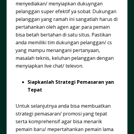
menyediakan/ menyiapkan dukuyngan
pelanggan super efektif ya sobat. Dukungan
pelanggan yang ramah ini sangatlah harus di
pertahankan oleh agen agar para pemain
bisa betah bertahan di satu situs. Pastikan
anda memiliki tim dukungan pelanggan/ cs
yang mampu menangani pertanyaan,
masalah teknis, keluhan pelanggan dengan
menyiapkan live chat/ televon.
Siapkanlah Strategi Pemasaran yan
Tepat
Untuk selanjutnya anda bisa membuatkan
strategi pemasaran/ promosi yang tepat
serta komprehensif agar bisa menarik
pemain baru/ mepertahankan pemain lama.