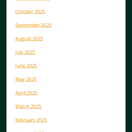
October 2025
September 2025
August 2025
July 2025
June 2025
May 2025
April 2025
March 2025
February 2025