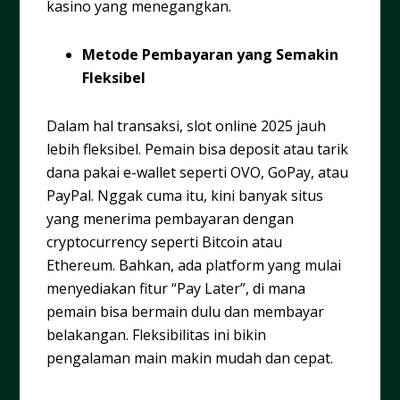
kasino yang menegangkan.
Metode Pembayaran yang Semakin
Fleksibel
Dalam hal transaksi, slot online 2025 jauh
lebih fleksibel. Pemain bisa deposit atau tarik
dana pakai e-wallet seperti OVO, GoPay, atau
PayPal. Nggak cuma itu, kini banyak situs
yang menerima pembayaran dengan
cryptocurrency seperti Bitcoin atau
Ethereum. Bahkan, ada platform yang mulai
menyediakan fitur “Pay Later”, di mana
pemain bisa bermain dulu dan membayar
belakangan. Fleksibilitas ini bikin
pengalaman main makin mudah dan cepat.