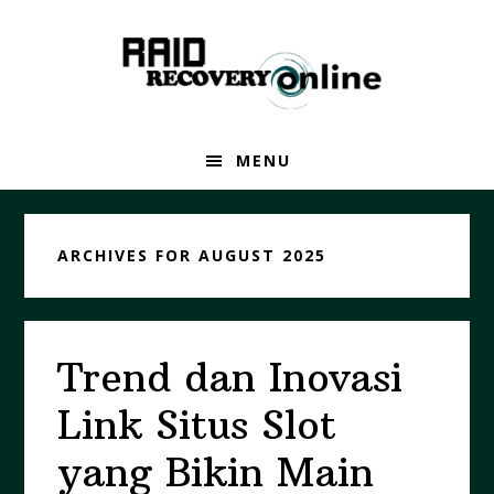
Skip
Skip
Skip
to
to
to
primary
main
primary
navigation
content
sidebar
MENU
ARCHIVES FOR AUGUST 2025
Trend dan Inovasi
Link Situs Slot
yang Bikin Main