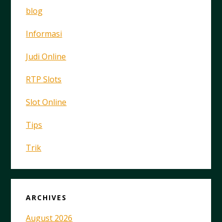
blog
Informasi
Judi Online
RTP Slots
Slot Online
Tips
Trik
ARCHIVES
August 2026