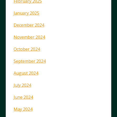
February 2025
January 2025
December 2024
November 2024
October 2024
September 2024
August 2024
July 2024
June 2024
May 2024