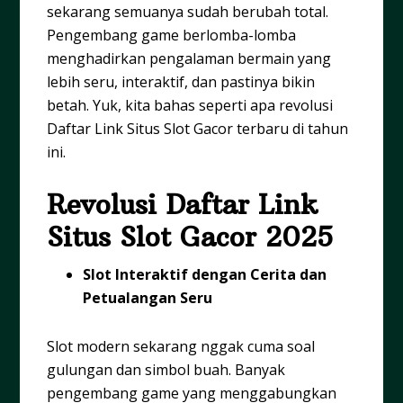
sekarang semuanya sudah berubah total.
Pengembang game berlomba-lomba
menghadirkan pengalaman bermain yang
lebih seru, interaktif, dan pastinya bikin
betah. Yuk, kita bahas seperti apa revolusi
Daftar Link Situs Slot Gacor terbaru di tahun
ini.
Revolusi Daftar Link
Situs Slot Gacor 2025
Slot Interaktif dengan Cerita dan
Petualangan Seru
Slot modern sekarang nggak cuma soal
gulungan dan simbol buah. Banyak
pengembang game yang menggabungkan