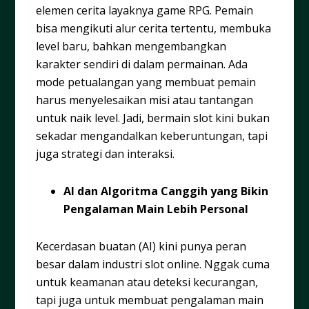
elemen cerita layaknya game RPG. Pemain
bisa mengikuti alur cerita tertentu, membuka
level baru, bahkan mengembangkan
karakter sendiri di dalam permainan. Ada
mode petualangan yang membuat pemain
harus menyelesaikan misi atau tantangan
untuk naik level. Jadi, bermain slot kini bukan
sekadar mengandalkan keberuntungan, tapi
juga strategi dan interaksi.
AI dan Algoritma Canggih yang Bikin
Pengalaman Main Lebih Personal
Kecerdasan buatan (AI) kini punya peran
besar dalam industri slot online. Nggak cuma
untuk keamanan atau deteksi kecurangan,
tapi juga untuk membuat pengalaman main