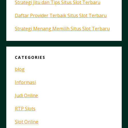
Strategi Jitu dan Tips Situs Slot Terbaru
Daftar Provider Terbaik Situs Slot Terbaru
Strategi Menang Memilih Situs Slot Terbaru
CATEGORIES
blog
Informasi
Judi Online
RTP Slots
Slot Online