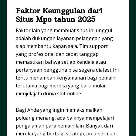
Faktor Keunggulan dari
Situs Mpo tahun 2025
Faktor lain yang membuat situs ini unggul
adalah dukungan layanan pelanggan yang
siap membantu kapan saja. Tim support
yang profesional dan cepat tanggap
memastikan bahwa setiap kendala atau
pertanyaan pengguna bisa segera diatasi. Ini
tentu menambah kenyamanan bagi pemain,
terutama bagi mereka yang baru mulai
menjelajahi dunia slot online.
Bagi Anda yang ingin memaksimalkan
peluang menang, ada baiknya mempelajari
pengalaman para pemain lain. Banyak dari
mereka yang berbagi strategi, pola bermain,