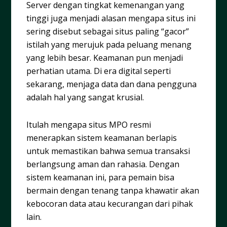
Server dengan tingkat kemenangan yang
tinggi juga menjadi alasan mengapa situs ini
sering disebut sebagai situs paling “gacor”
istilah yang merujuk pada peluang menang
yang lebih besar.
Keamanan pun menjadi
perhatian utama. Di era digital seperti
sekarang, menjaga data dan dana pengguna
adalah hal yang sangat krusial.
Itulah mengapa situs MPO resmi
menerapkan sistem keamanan berlapis
untuk memastikan bahwa semua transaksi
berlangsung aman dan rahasia. Dengan
sistem keamanan ini, para pemain bisa
bermain dengan tenang tanpa khawatir akan
kebocoran data atau kecurangan dari pihak
lain.