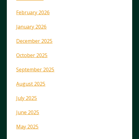
February 2026
January 2026
December 2025
October 2025
September 2025
August 2025
July 2025
June 2025
May 2025