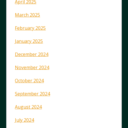
April 2025
March 2025
February 2025
January 2025
December 2024
November 2024
October 2024
September 2024
August 2024
July 2024