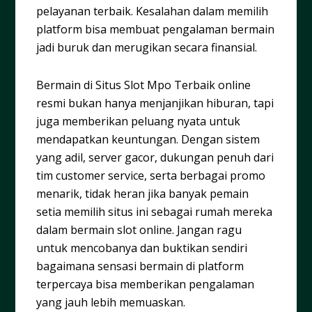
pelayanan terbaik. Kesalahan dalam memilih
platform bisa membuat pengalaman bermain
jadi buruk dan merugikan secara finansial.
Bermain di Situs Slot Mpo Terbaik online
resmi bukan hanya menjanjikan hiburan, tapi
juga memberikan peluang nyata untuk
mendapatkan keuntungan. Dengan sistem
yang adil, server gacor, dukungan penuh dari
tim customer service, serta berbagai promo
menarik, tidak heran jika banyak pemain
setia memilih situs ini sebagai rumah mereka
dalam bermain slot online. Jangan ragu
untuk mencobanya dan buktikan sendiri
bagaimana sensasi bermain di platform
terpercaya bisa memberikan pengalaman
yang jauh lebih memuaskan.