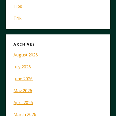
Tips
Trik
ARCHIVES
August 2026
July 2026
June 2026
May 2026
April 2026
March 2026