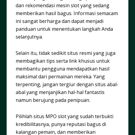
dan rekomendasi mesin slot yang sedang
memberikan hasil bagus. Informasi semacam
ini sangat berharga dan dapat menjadi
panduan untuk menentukan langkah Anda
selanjutnya.
Selain itu, tidak sedikit situs resmi yang juga
membagikan tips serta link khusus untuk
membantu pengguna mendapatkan hasil
maksimal dari permainan mereka.
Yang
terpenting, jangan tergiur dengan situs abal-
abal yang menjanjikan hal-hal fantastis
namun berujung pada penipuan.
Pilihlah situs MPO slot yang sudah terbukti
kredibilitasnya, punya reputasi bagus di
kalangan pemain, dan memberikan