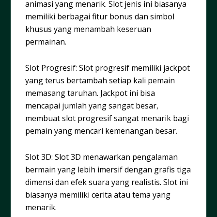
animasi yang menarik. Slot jenis ini biasanya
memiliki berbagai fitur bonus dan simbol
khusus yang menambah keseruan
permainan.
Slot Progresif: Slot progresif memiliki jackpot
yang terus bertambah setiap kali pemain
memasang taruhan. Jackpot ini bisa
mencapai jumlah yang sangat besar,
membuat slot progresif sangat menarik bagi
pemain yang mencari kemenangan besar.
Slot 3D: Slot 3D menawarkan pengalaman
bermain yang lebih imersif dengan grafis tiga
dimensi dan efek suara yang realistis. Slot ini
biasanya memiliki cerita atau tema yang
menarik.