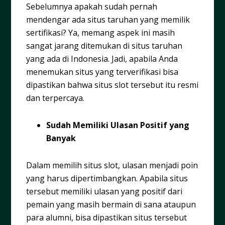
Sebelumnya apakah sudah pernah
mendengar ada situs taruhan yang memilik
sertifikasi? Ya, memang aspek ini masih
sangat jarang ditemukan di situs taruhan
yang ada di Indonesia. Jadi, apabila Anda
menemukan situs yang terverifikasi bisa
dipastikan bahwa situs slot tersebut itu resmi
dan terpercaya.
Sudah Memiliki Ulasan Positif yang
Banyak
Dalam memilih situs slot, ulasan menjadi poin
yang harus dipertimbangkan. Apabila situs
tersebut memiliki ulasan yang positif dari
pemain yang masih bermain di sana ataupun
para alumni, bisa dipastikan situs tersebut