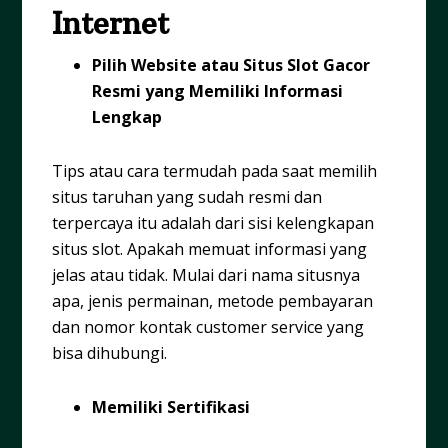
Internet
Pilih Website atau Situs Slot Gacor
Resmi yang Memiliki Informasi
Lengkap
Tips atau cara termudah pada saat memilih
situs taruhan yang sudah resmi dan
terpercaya itu adalah dari sisi kelengkapan
situs slot. Apakah memuat informasi yang
jelas atau tidak. Mulai dari nama situsnya
apa, jenis permainan, metode pembayaran
dan nomor kontak customer service yang
bisa dihubungi.
Memiliki Sertifikasi