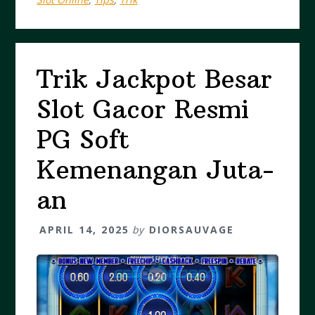
Trik Jackpot Besar
Slot Gacor Resmi
PG Soft
Kemenangan Juta-
an
APRIL 14, 2025
by
DIORSAUVAGE