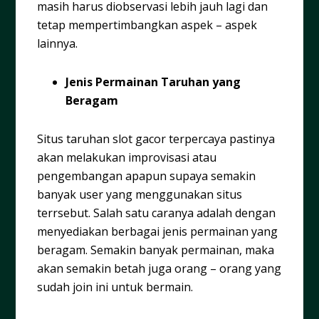
masih harus diobservasi lebih jauh lagi dan
tetap mempertimbangkan aspek – aspek
lainnya.
Jenis Permainan Taruhan yang
Beragam
Situs taruhan slot gacor terpercaya pastinya
akan melakukan improvisasi atau
pengembangan apapun supaya semakin
banyak user yang menggunakan situs
terrsebut. Salah satu caranya adalah dengan
menyediakan berbagai jenis permainan yang
beragam. Semakin banyak permainan, maka
akan semakin betah juga orang – orang yang
sudah join ini untuk bermain.