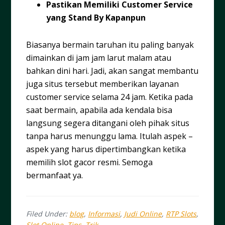
Pastikan Memiliki Customer Service
yang Stand By Kapanpun
Biasanya bermain taruhan itu paling banyak
dimainkan di jam jam larut malam atau
bahkan dini hari. Jadi, akan sangat membantu
juga situs tersebut memberikan layanan
customer service selama 24 jam. Ketika pada
saat bermain, apabila ada kendala bisa
langsung segera ditangani oleh pihak situs
tanpa harus menunggu lama. Itulah aspek –
aspek yang harus dipertimbangkan ketika
memilih slot gacor resmi. Semoga
bermanfaat ya.
Filed Under:
blog
,
Informasi
,
Judi Online
,
RTP Slots
,
Slot Online
,
Tips
,
Trik