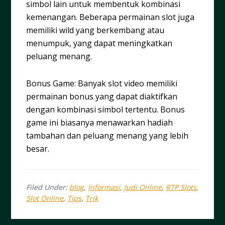
simbol lain untuk membentuk kombinasi
kemenangan. Beberapa permainan slot juga
memiliki wild yang berkembang atau
menumpuk, yang dapat meningkatkan
peluang menang.
Bonus Game: Banyak slot video memiliki
permainan bonus yang dapat diaktifkan
dengan kombinasi simbol tertentu. Bonus
game ini biasanya menawarkan hadiah
tambahan dan peluang menang yang lebih
besar.
Filed Under:
blog
,
Informasi
,
Judi Online
,
RTP Slots
,
Slot Online
,
Tips
,
Trik