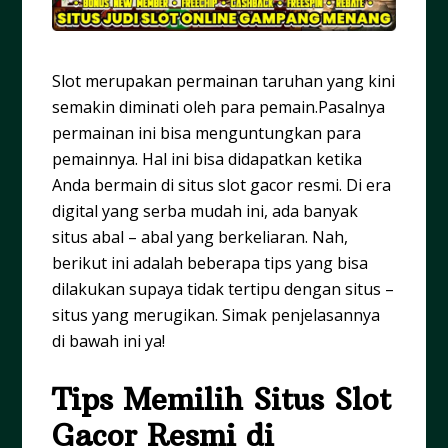
Slot merupakan permainan taruhan yang kini
semakin diminati oleh para pemain.Pasalnya
permainan ini bisa menguntungkan para
pemainnya. Hal ini bisa didapatkan ketika
Anda bermain di situs slot gacor resmi. Di era
digital yang serba mudah ini, ada banyak
situs abal – abal yang berkeliaran. Nah,
berikut ini adalah beberapa tips yang bisa
dilakukan supaya tidak tertipu dengan situs –
situs yang merugikan. Simak penjelasannya
di bawah ini ya!
Tips Memilih Situs Slot
Gacor Resmi di