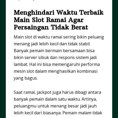
Menghindari Waktu Terbaik
Main Slot Ramai Agar
Persaingan Tidak Berat
Main slot di waktu ramai sering bikin peluang
menang jadi lebih kecil dan tidak stabil.
Banyak pemain bermain bersamaan bisa
bikin server sibuk dan respons sistem jadi
lambat. Hal ini bisa memengaruhi performa
mesin slot dalam menghasilkan kombinasi
yang bagus.
Saat ramai, jackpot juga harus dibagi antara
banyak pemain dalam satu waktu. Artinya,
peluangmu untuk menang besar jadi jauh
lebih kecil dari biasanya. Pemain malam tidak